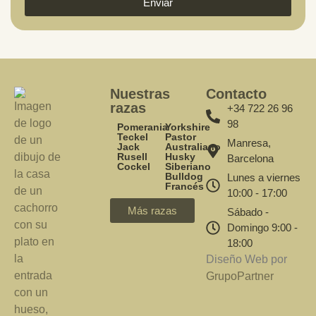
Enviar
Nuestras
Contacto
razas
+34 722 26 96
98
Pomerania
Yorkshire
Teckel
Pastor
Manresa,
Jack
Australiano
Rusell
Husky
Barcelona
Cockel
Siberiano
Bulldog
Lunes a viernes
Francés
10:00 - 17:00
Más razas
Sábado -
Domingo 9:00 -
18:00
Diseño Web por
GrupoPartner