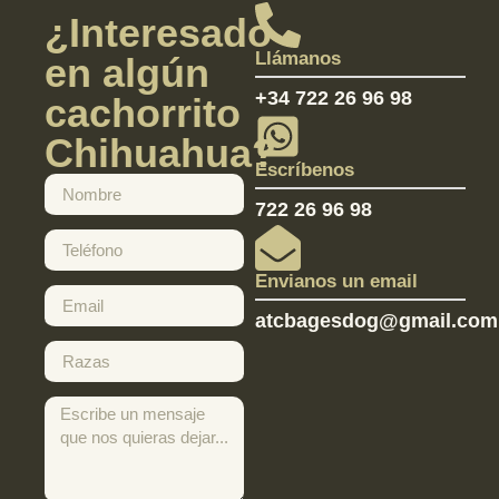
¿Interesado
Llámanos
en algún
+34 722 26 96 98
cachorrito
Chihuahua?
Escríbenos
722 26 96 98
Envianos un email
atcbagesdog@gmail.com