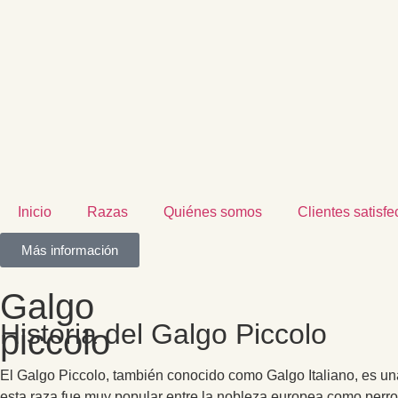
Inicio
Razas
Quiénes somos
Clientes satisf
Más información
Galgo
Historia del Galgo Piccolo
piccolo
El Galgo Piccolo, también conocido como Galgo Italiano, es una
esta raza fue muy popular entre la nobleza europea como perro