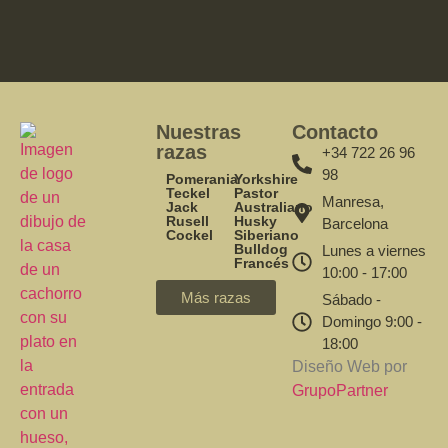
Nuestras
Contacto
razas
+34 722 26 96
98
Pomerania
Yorkshire
Teckel
Pastor
Manresa,
Jack
Australiano
Rusell
Husky
Barcelona
Cockel
Siberiano
Bulldog
Lunes a viernes
Francés
10:00 - 17:00
Más razas
Sábado -
Domingo 9:00 -
18:00
Diseño Web por
GrupoPartner