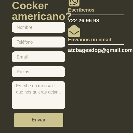
Cocker
Escríbenos
americano?
722 26 96 98
Envianos un email
atcbagesdog@gmail.com
Enviar