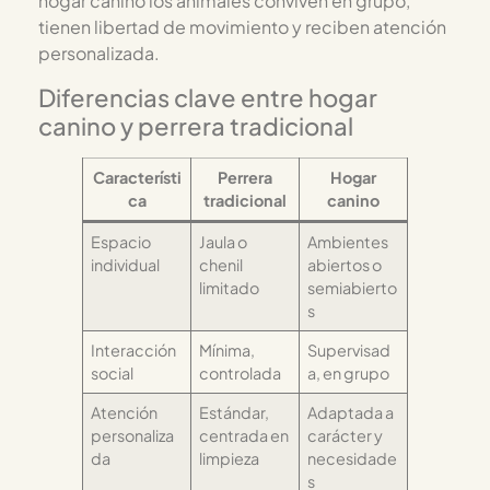
hogar canino los animales conviven en grupo,
tienen libertad de movimiento y reciben atención
personalizada.
Diferencias clave entre hogar
canino y perrera tradicional
Característi
Perrera
Hogar
ca
tradicional
canino
Espacio
Jaula o
Ambientes
individual
chenil
abiertos o
limitado
semiabierto
s
Interacción
Mínima,
Supervisad
social
controlada
a, en grupo
Atención
Estándar,
Adaptada a
personaliza
centrada en
carácter y
da
limpieza
necesidade
s