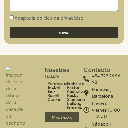
Acepto la política de privacidad
Enviar
Nuestras
Contacto
razas
+34 722 26 96
98
Pomerania
Yorkshire
Teckel
Pastor
Manresa,
Jack
Australiano
Rusell
Husky
Barcelona
Cockel
Siberiano
Bulldog
Lunes a
Francés
viernes 10:00
- 17:00
Más razas
Sábado -