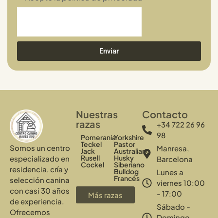
Enviar
Nuestras
Contacto
razas
+34 722 26 96
98
Pomerania
Yorkshire
Teckel
Pastor
Somos un centro
Manresa,
Jack
Australiano
Rusell
Husky
especializado en
Barcelona
Cockel
Siberiano
residencia, cría y
Bulldog
Lunes a
Francés
selección canina
viernes 10:00
con casi 30 años
- 17:00
Más razas
de experiencia.
Sábado -
Ofrecemos
Domingo