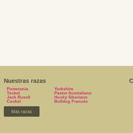
Nuestras razas
C
Pomerania
Yorkshire
Teckel
Pastor Australiano
Jack Rusell
Husky Siberiano
Cockel
Bulldog Francés
Más razas