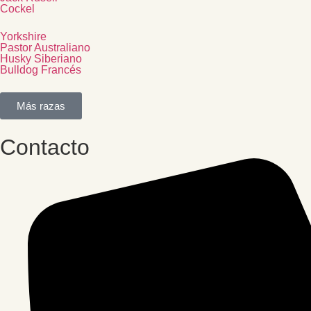
Cockel
Yorkshire
Pastor Australiano
Husky Siberiano
Bulldog Francés
Más razas
Contacto