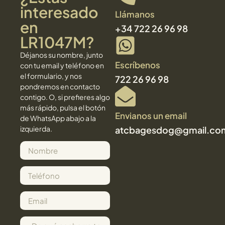
interesado
Llámanos
en
+34 722 26 96 98
LR1047M?
Déjanos su nombre, junto
Escríbenos
con tu email y teléfono en
el formulario, y nos
722 26 96 98
pondremos en contacto
contigo. O, si prefieres algo
más rápido, pulsa el botón
Envianos un email
de WhatsApp abajo a la
izquierda.
atcbagesdog@gmail.co