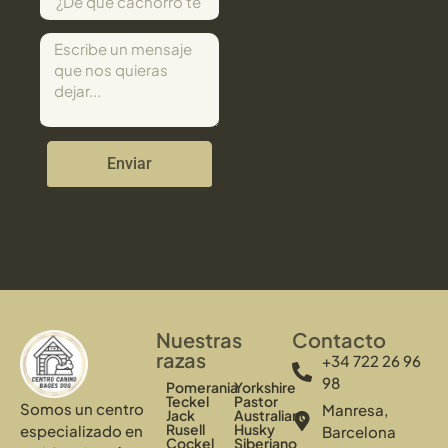
Enviar
Nuestras
Contacto
razas
+34 722 26 96
98
Pomerania
Yorkshire
Teckel
Pastor
Somos un centro
Manresa,
Jack
Australiano
Rusell
Husky
especializado en
Barcelona
Cockel
Siberiano