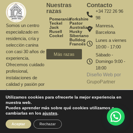
Nuestras
Contacto
razas
+34 722 26 96
98
Pomerania
Yorkshire
Teckel
Pastor
Somos un centro
Manresa,
Jack
Australiano
Rusell
Husky
especializado en
Barcelona
Cockel
Siberiano
residencia, cría y
Bulldog
Lunes a viernes
Francés
selección canina
10:00 - 17:00
con casi 30 años de
Más razas
Sábado -
experiencia.
Domingo 9:00 -
Ofrecemos cuidado
18:00
profesional,
Diseño Web por
instalaciones de
GrupoPartner
calidad y pasión por
las mejores razas.
Utilizamos cookies para ofrecerte la mejor experiencia en
nuestra web.
Puedes aprender más sobre qué cookies utilizamos o
cambiarlas en los
ajustes
.
Aceptar
Rechazar